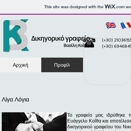
This site was designed with the
.com
web
(+30) 2103615
(+30) 694684
Αρχική
Προφίλ
Υπηρεσίες
Λίγα Λόγια
Το γραφείο μας ιδρύθηκε 
Ευάγγελο Κοΐθα και αποτέλεσε
δικηγορικού γραφείου του Νι