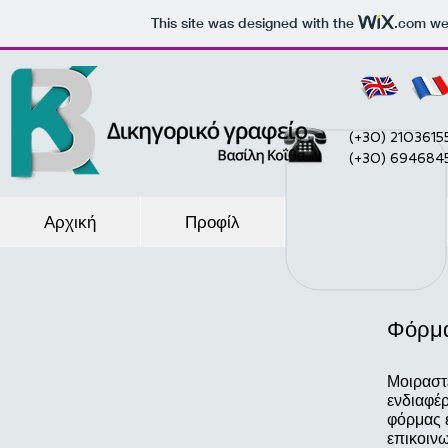
This site was designed with the
.com
web
(+30) 2103615
(+30) 694684
Αρχική
Προφίλ
Υπηρεσίες
Φόρμα
Μοιραστε
ενδιαφέρ
φόρμας 
επικοιν