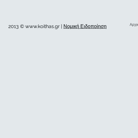
Αρχι
2013 ©
www.koithas.gr
|
Νομική Ειδοποίηση